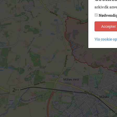
arkiv.dk anve
Nødvendi
Accepter
Vis cookie o