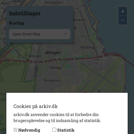
+
Indstillinger
−
Kortlag
Open Street Map
Cookies på arkiv.dk
arkiv.dk anvender cookies til at forbedre din
brugeroplevelse og til indsamling af statistik.
Nødvendig
Statistik