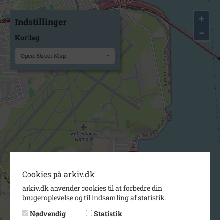
+
Indstillinger
−
Kortlag
Open Street Map
Cookies på arkiv.dk
arkiv.dk anvender cookies til at forbedre din
brugeroplevelse og til indsamling af statistik.
Nødvendig
Statistik