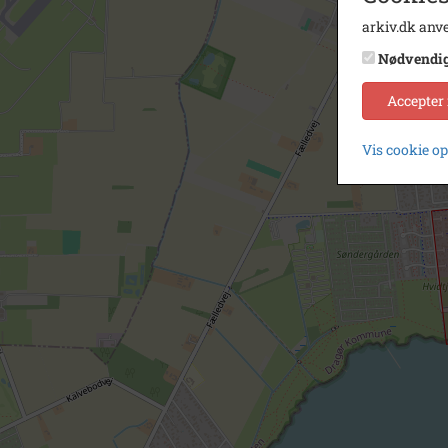
arkiv.dk anve
Nødvendi
Accepter
Vis cookie o