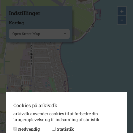
+
Indstillinger
−
Kortlag
Open Street Map
Cookies på arkiv.dk
arkiv.dk anvender cookies til at forbedre din
brugeroplevelse og til indsamling af statistik.
Nødvendig
Statistik