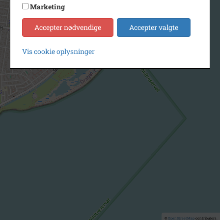
Marketing
Accepter nødvendige
Accepter valgte
Vis cookie oplysninger
©
OpenStreetMap
contributors.