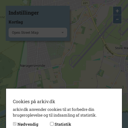
+
Indstillinger
−
Kortlag
Open Street Map
Cookies på arkiv.dk
arkiv.dk anvender cookies til at forbedre din
brugeroplevelse og til indsamling af statistik.
Nødvendig
Statistik