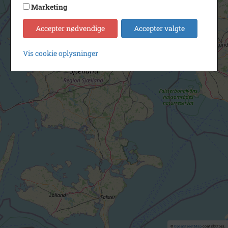
Marketing
Accepter nødvendige
Accepter valgte
Vis cookie oplysninger
©
OpenStreetMap
contributors.