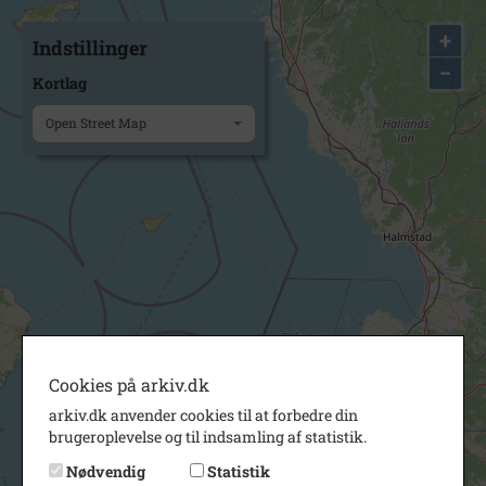
+
Indstillinger
−
Kortlag
Open Street Map
Cookies på arkiv.dk
arkiv.dk anvender cookies til at forbedre din
brugeroplevelse og til indsamling af statistik.
Nødvendig
Statistik