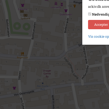
arkiv.dk anve
Nødvendi
Accepter
Vis cookie o