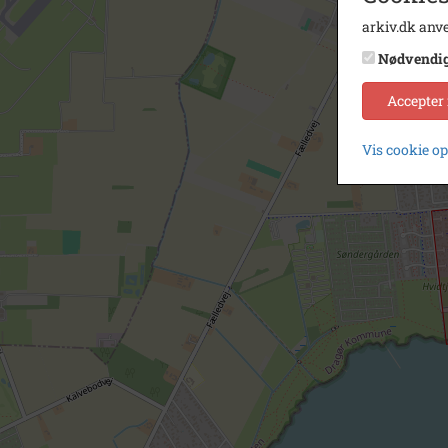
arkiv.dk anve
Nødvendi
Accepter
Vis cookie o