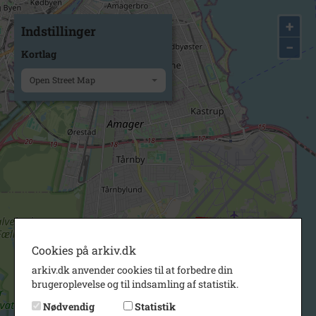
+
Indstillinger
−
Kortlag
Open Street Map
Cookies på arkiv.dk
arkiv.dk anvender cookies til at forbedre din
brugeroplevelse og til indsamling af statistik.
Nødvendig
Statistik