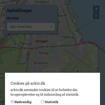
+
Indstillinger
−
Kortlag
Open Street Map
Cookies på arkiv.dk
arkiv.dk anvender cookies til at forbedre din
brugeroplevelse og til indsamling af statistik.
Nødvendig
Statistik