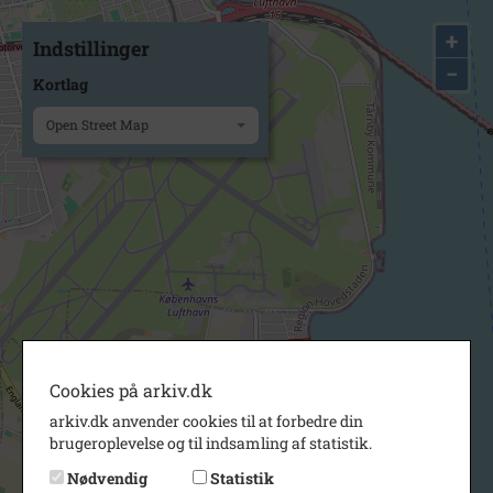
+
Indstillinger
−
Kortlag
Open Street Map
Cookies på arkiv.dk
arkiv.dk anvender cookies til at forbedre din
brugeroplevelse og til indsamling af statistik.
Nødvendig
Statistik