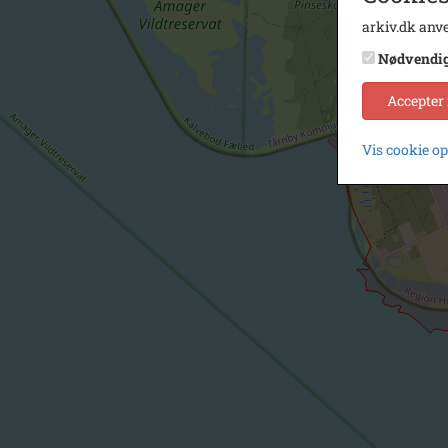
arkiv.dk anve
Nødvendi
Accepter
Vis cookie o