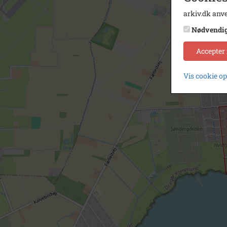
arkiv.dk anve
Nødvendi
Accepter
Vis cookie o