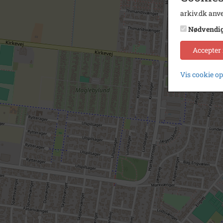
arkiv.dk anve
Nødvendi
Accepter
Vis cookie o