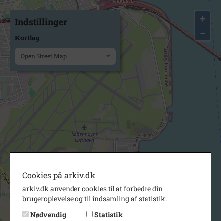
+
Indstillinger
−
Kortlag
Open Street Map
Cookies på arkiv.dk
arkiv.dk anvender cookies til at forbedre din
brugeroplevelse og til indsamling af statistik.
Nødvendig
Statistik