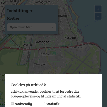
+
Indstillinger
−
Kortlag
Open Street Map
Cookies på arkiv.dk
arkiv.dk anvender cookies til at forbedre din
brugeroplevelse og til indsamling af statistik.
Nødvendig
Statistik