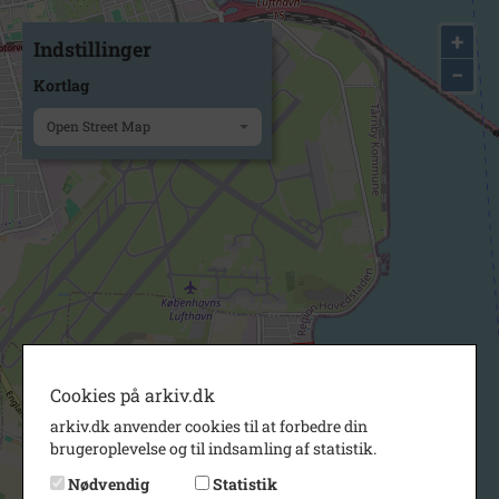
+
Indstillinger
−
Kortlag
Open Street Map
Cookies på arkiv.dk
arkiv.dk anvender cookies til at forbedre din
brugeroplevelse og til indsamling af statistik.
Nødvendig
Statistik