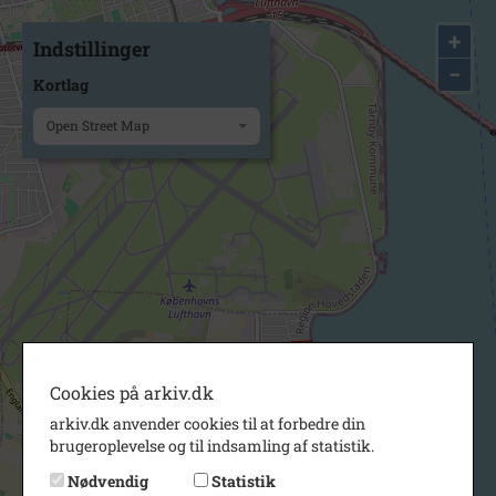
+
Indstillinger
−
Kortlag
Open Street Map
Cookies på arkiv.dk
arkiv.dk anvender cookies til at forbedre din
brugeroplevelse og til indsamling af statistik.
Nødvendig
Statistik