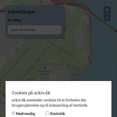
+
Indstillinger
−
Kortlag
Open Street Map
Cookies på arkiv.dk
arkiv.dk anvender cookies til at forbedre din
brugeroplevelse og til indsamling af statistik.
Nødvendig
Statistik