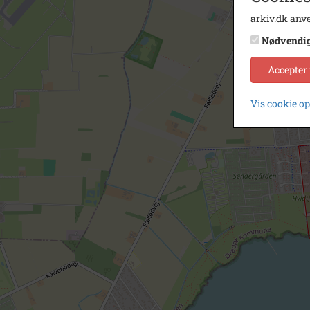
arkiv.dk anve
Nødvendi
Accepter
Vis cookie o