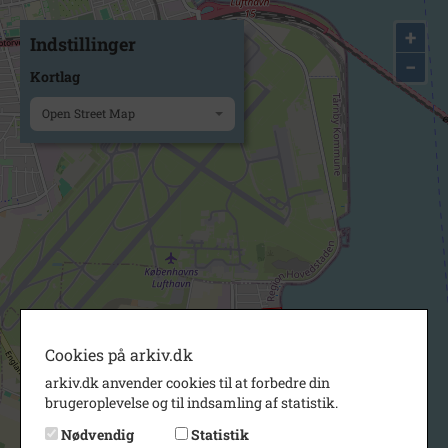
+
Indstillinger
−
Kortlag
Open Street Map
Cookies på arkiv.dk
arkiv.dk anvender cookies til at forbedre din
brugeroplevelse og til indsamling af statistik.
Nødvendig
Statistik