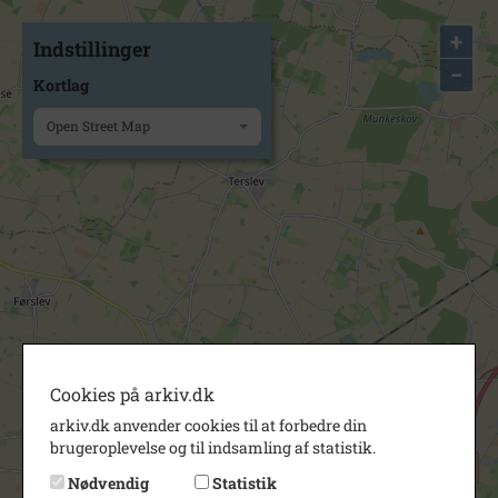
+
Indstillinger
−
Kortlag
Open Street Map
Cookies på arkiv.dk
arkiv.dk anvender cookies til at forbedre din
brugeroplevelse og til indsamling af statistik.
Nødvendig
Statistik