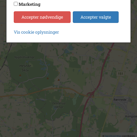
Marketing
Accepter nødvendige
Accepter valgte
Vis cookie oplysninger
©
OpenStreetMap
contributors.