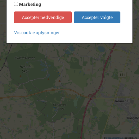
Marketing
Accepter nødvendige
Accepter valgte
Vis cookie oplysninger
©
OpenStreetMap
contributors.