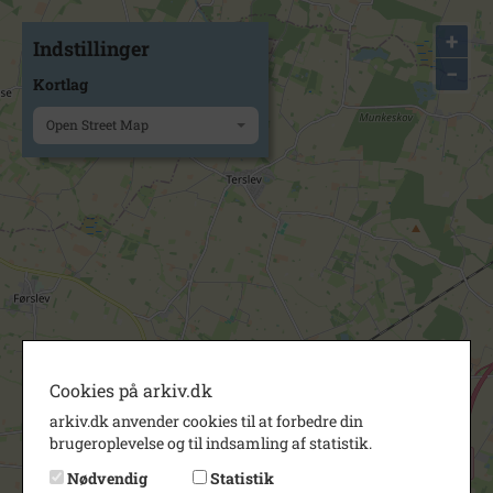
+
Indstillinger
−
Kortlag
Open Street Map
Cookies på arkiv.dk
arkiv.dk anvender cookies til at forbedre din
brugeroplevelse og til indsamling af statistik.
Nødvendig
Statistik