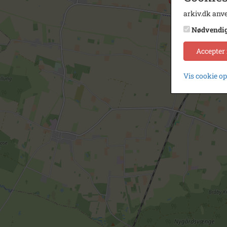
arkiv.dk anve
Nødvendi
Accepter
Vis cookie o