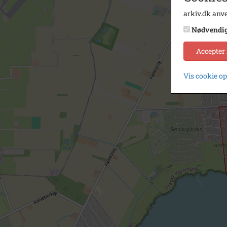
arkiv.dk anve
Nødvendi
Accepter
Vis cookie o