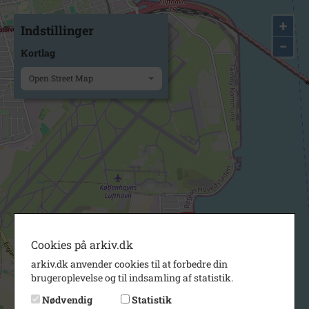
+
Indstillinger
−
Kortlag
Open Street Map
Cookies på arkiv.dk
arkiv.dk anvender cookies til at forbedre din
brugeroplevelse og til indsamling af statistik.
Nødvendig
Statistik