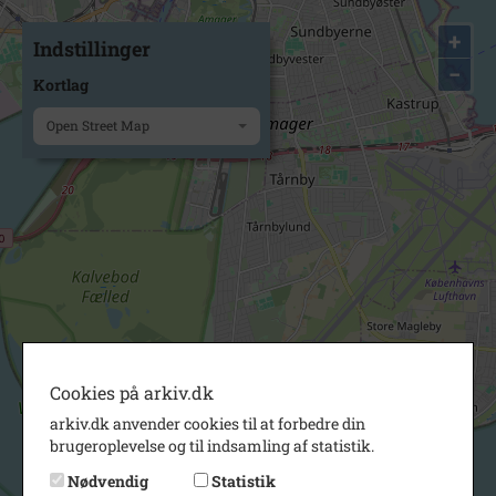
+
Indstillinger
−
Kortlag
Open Street Map
Cookies på arkiv.dk
arkiv.dk anvender cookies til at forbedre din
brugeroplevelse og til indsamling af statistik.
Nødvendig
Statistik