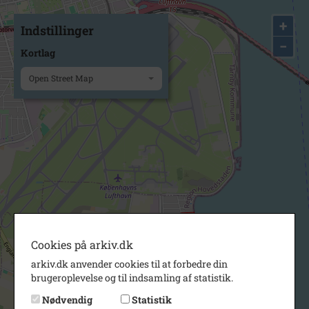
+
Indstillinger
−
Kortlag
Open Street Map
Cookies på arkiv.dk
arkiv.dk anvender cookies til at forbedre din
brugeroplevelse og til indsamling af statistik.
Nødvendig
Statistik