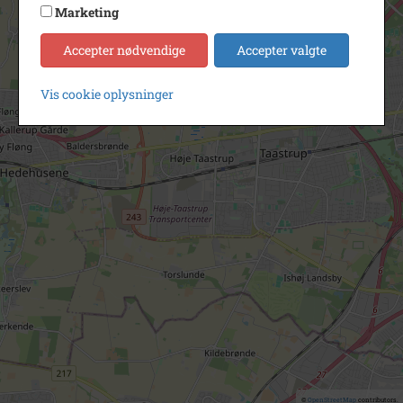
Marketing
Accepter nødvendige
Accepter valgte
Vis cookie oplysninger
©
OpenStreetMap
contributors.