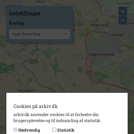
+
Indstillinger
−
Kortlag
Open Street Map
Cookies på arkiv.dk
arkiv.dk anvender cookies til at forbedre din
brugeroplevelse og til indsamling af statistik.
Nødvendig
Statistik