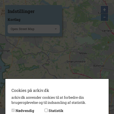
+
Indstillinger
−
Kortlag
Open Street Map
Cookies på arkiv.dk
arkiv.dk anvender cookies til at forbedre din
brugeroplevelse og til indsamling af statistik.
Nødvendig
Statistik