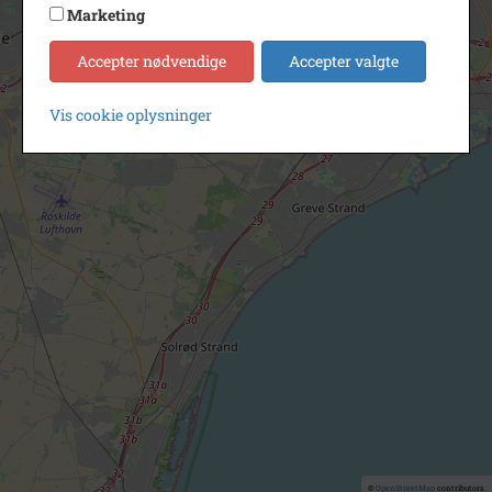
Marketing
Accepter nødvendige
Accepter valgte
Vis cookie oplysninger
©
OpenStreetMap
contributors.