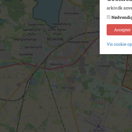
arkiv.dk anve
Nødvendi
Accepter
Vis cookie o