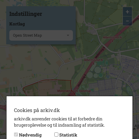
+
Indstillinger
−
Kortlag
Open Street Map
Cookies på arkiv.dk
arkiv.dk anvender cookies til at forbedre din
brugeroplevelse og til indsamling af statistik.
Nødvendig
Statistik