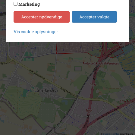
Marketing
Accepter nødvendige
Accepter valgte
Vis cookie oplysninger
©
OpenStreetMap
contributors.