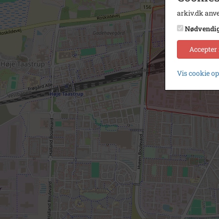
arkiv.dk anve
Nødvendi
Accepter
Vis cookie o