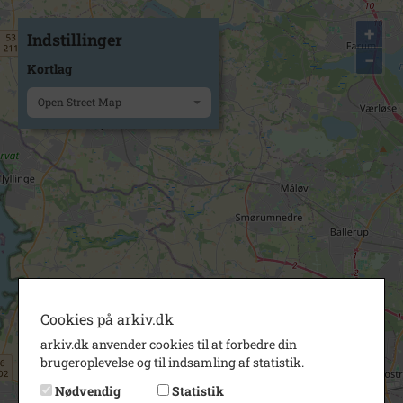
+
Indstillinger
−
Kortlag
Open Street Map
Cookies på arkiv.dk
arkiv.dk anvender cookies til at forbedre din
brugeroplevelse og til indsamling af statistik.
Nødvendig
Statistik