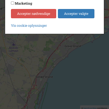
Marketing
Accepter nødvendige
Accepter valgte
Vis cookie oplysninger
©
OpenStreetMap
contributors.