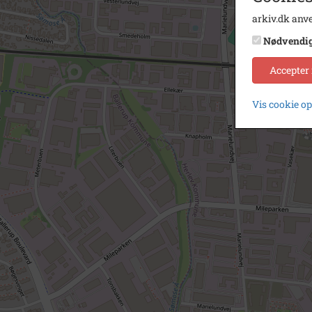
arkiv.dk anve
Nødvendi
Accepter
Vis cookie o