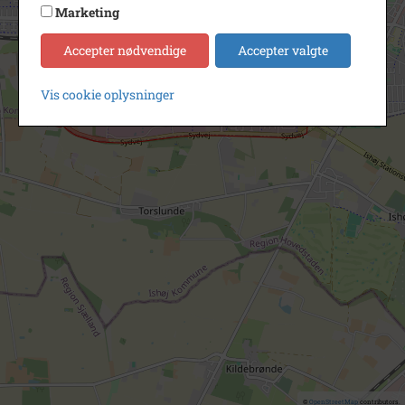
Marketing
Accepter nødvendige
Accepter valgte
Vis cookie oplysninger
©
OpenStreetMap
contributors.