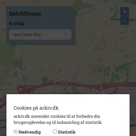
+
Indstillinger
−
Kortlag
Open Street Map
Cookies på arkiv.dk
arkiv.dk anvender cookies til at forbedre din
brugeroplevelse og til indsamling af statistik.
Nødvendig
Statistik