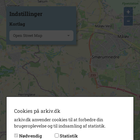
+
Indstillinger
−
Kortlag
Open Street Map
Cookies på arkiv.dk
arkiv.dk anvender cookies til at forbedre din
brugeroplevelse og til indsamling af statistik.
Nødvendig
Statistik