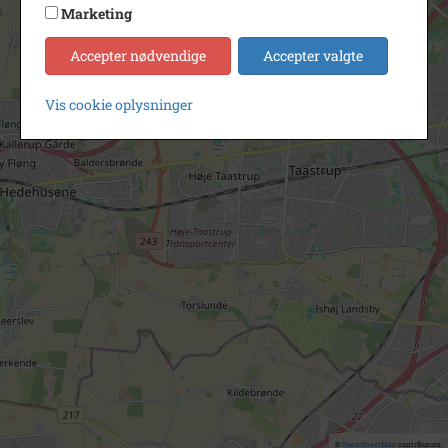
Marketing
Accepter nødvendige
Accepter valgte
Vis cookie oplysninger
©
OpenStreetMap
contributors.