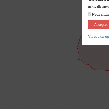
arkiv.dk anve
Nødvendi
Accepter
Vis cookie o