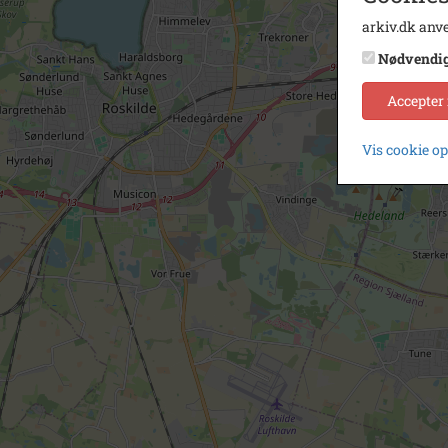
arkiv.dk anve
Nødvendi
Accepter
Vis cookie o