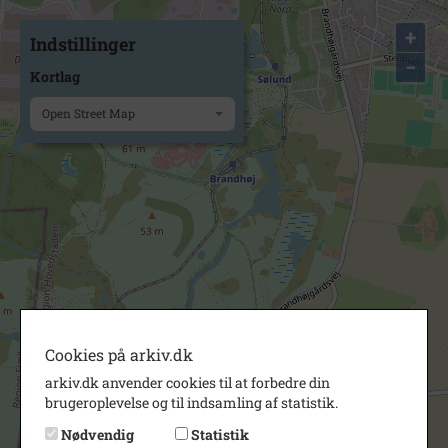
+
Indstillinger
−
Kortlag
Open Street Map
Cookies på arkiv.dk
arkiv.dk anvender cookies til at forbedre din
brugeroplevelse og til indsamling af statistik.
Nødvendig
Statistik