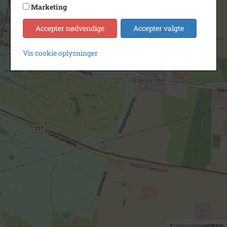
Marketing
Accepter nødvendige
Accepter valgte
Vis cookie oplysninger
©
OpenStreetMap
contributors.