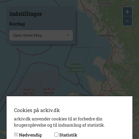
+
Indstillinger
−
Kortlag
Open Street Map
Cookies på arkiv.dk
arkiv.dk anvender cookies til at forbedre din
brugeroplevelse og til indsamling af statistik.
Nødvendig
Statistik