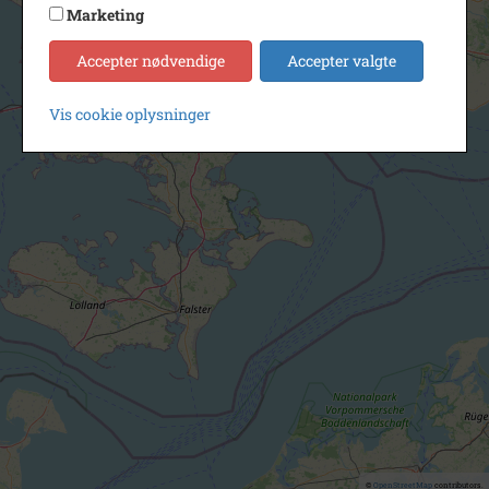
Marketing
Accepter nødvendige
Accepter valgte
Vis cookie oplysninger
©
OpenStreetMap
contributors.