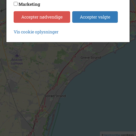
Marketing
Accepter nødvendige
Accepter valgte
Vis cookie oplysninger
©
OpenStreetMap
contributors.