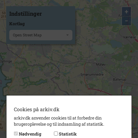
+
Indstillinger
−
Kortlag
Open Street Map
Cookies på arkiv.dk
arkiv.dk anvender cookies til at forbedre din
brugeroplevelse og til indsamling af statistik.
Nødvendig
Statistik