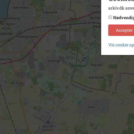
arkiv.dk anve
Nødvendi
Accepter
Vis cookie o