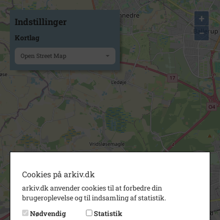
+
Indstillinger
−
Kortlag
Open Street Map
Cookies på arkiv.dk
arkiv.dk anvender cookies til at forbedre din
brugeroplevelse og til indsamling af statistik.
Nødvendig
Statistik