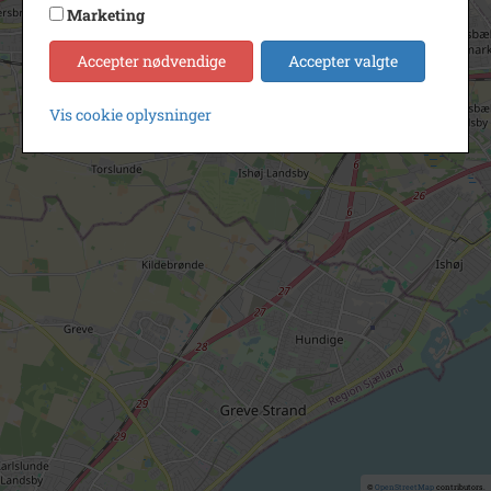
Marketing
Accepter nødvendige
Accepter valgte
Vis cookie oplysninger
©
OpenStreetMap
contributors.