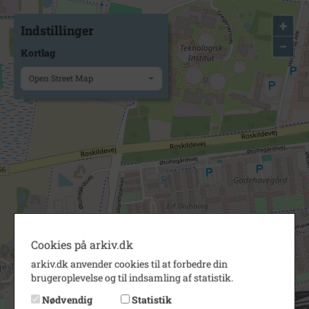
+
Indstillinger
−
Kortlag
Open Street Map
Cookies på arkiv.dk
arkiv.dk anvender cookies til at forbedre din
brugeroplevelse og til indsamling af statistik.
Nødvendig
Statistik