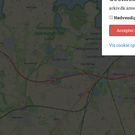
arkiv.dk anve
Nødvendi
Accepter
Vis cookie o