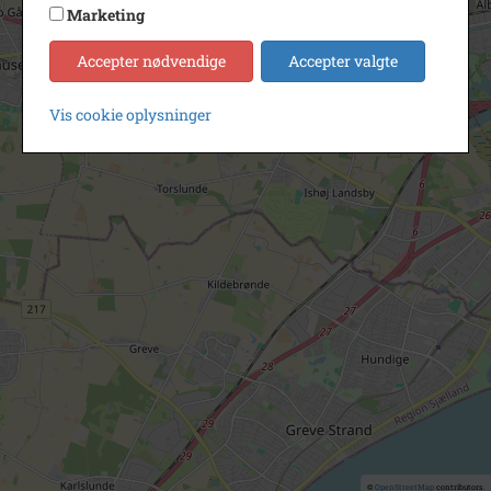
Marketing
Accepter nødvendige
Accepter valgte
Vis cookie oplysninger
©
OpenStreetMap
contributors.