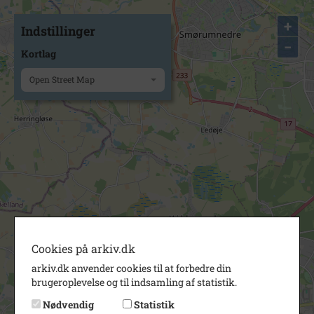
+
Indstillinger
−
Kortlag
Open Street Map
Cookies på arkiv.dk
arkiv.dk anvender cookies til at forbedre din
brugeroplevelse og til indsamling af statistik.
Nødvendig
Statistik