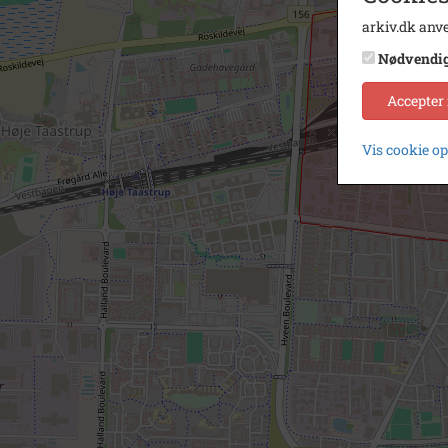
arkiv.dk anve
Nødvendi
Accepter
Vis cookie o