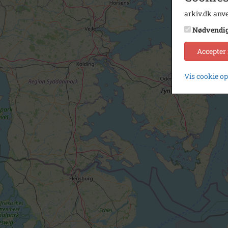
arkiv.dk anve
Nødvendi
Accepter
Vis cookie o